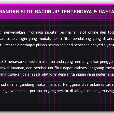
 BANDAR SLOT GACOR JP TERPERCAYA & DAFTA
enyediakan informasi seputar permainan slot online dan togel
nan, akses login yang mudah, serta fitur pendukung yang dir
itu, tersedia berbagai pilihan permainan dari beberapa penyedia ya
ODAL20 menawarkan sistem akun terpadu yang memungkinkan pengguna
 jadwal layanan, dan pembaruan fitur dapat diakses langsung mel
ang disajikan dalam satu platform dengan tampilan yang sederhana
perjudian mengandung risiko finansial. Pengguna disarankan untu
ung jawab sesuai peraturan yang berlaku di wilayah masing-masing