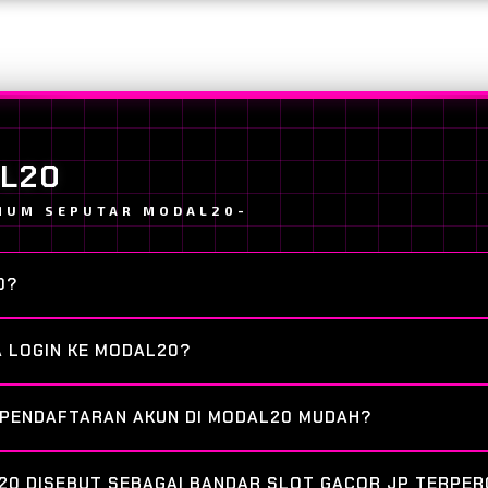
L20
MUM SEPUTAR MODAL20-
0?
 hiburan online yang menyediakan berbagai pilihan permainan slot 
A LOGIN KE MODAL20?
n yang praktis dan mudah diakses.
unjungi halaman login resmi MODAL20, memasukkan username ser
 PENDAFTARAN AKUN DI MODAL20 MUDAH?
mudian menekan tombol masuk untuk mengakses akun.
i dirancang sederhana dengan formulir pendaftaran yang dapat dise
20 DISEBUT SEBAGAI BANDAR SLOT GACOR JP TERPER