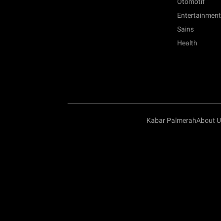
Otomotif
Entertainment
Sains
Health
Kabar Palmerah
About U