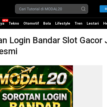
S
ya
Tekno
Otomotif
Bola
Lifestyle
Tren
Lestari
He
n Login Bandar Slot Gacor 
Resmi